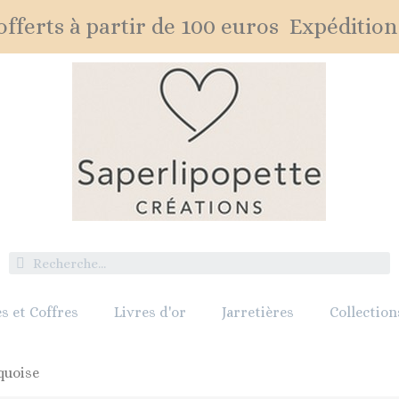
fferts à partir de 100 euros Expédition
s et Coffres
Livres d'or
Jarretières
Collection
quoise