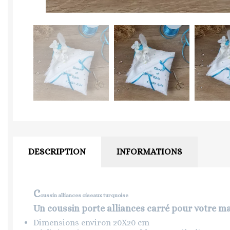
DESCRIPTION
INFORMATIONS
C
oussin alliances oiseaux turquoise
Un coussin porte alliances carré pour votre m
Dimensions environ 20X20 cm