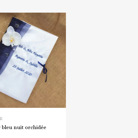
QUICK VIEW
OR
r bleu nuit orchidée