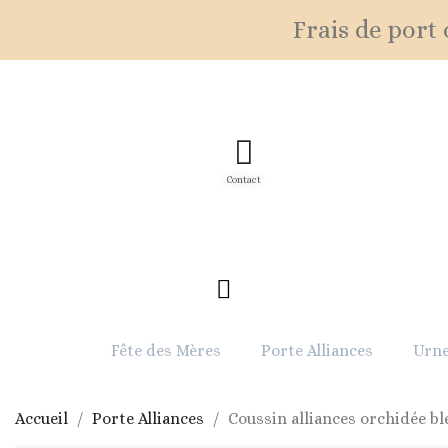
Frais de port o
Contact
Fête des Mères
Porte Alliances
Urne
Accueil
Porte Alliances
Coussin alliances orchidée b