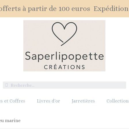
fferts à partir de 100 euros Expédition
s et Coffres
Livres d'or
Jarretières
Collection
leu marine