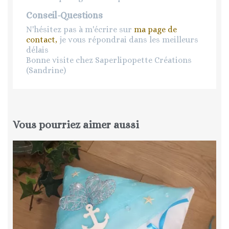
Conseil-Questions
N'hésitez pas à m'écrire sur
ma page de
contact,
je vous répondrai dans les meilleurs
délais
Bonne visite chez Saperlipopette Créations
(Sandrine)
Vous pourriez aimer aussi