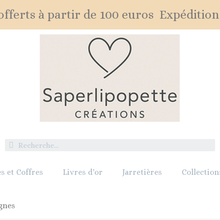
fferts à partir de 100 euros Expédition
s et Coffres
Livres d'or
Jarretières
Collection
gnes